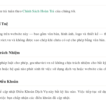
n trả tuân theo
Chính Sách Hoàn Trả
của chúng tôi.
í Tuệ
ng trên website này — bao gồm văn bản, hình ảnh, logo và thiết kế — t
viet.vn và không được sao chép khi chưa có sự cho phép bằng văn bản.
Trách Nhiệm
pháp luật cho phép, gocnhaviet.vn sẽ không chịu trách nhiệm cho bất kỳ 
n hoặc hệ quả nào phát sinh từ việc sử dụng dịch vụ hoặc website của c
Điều Khoản
hể cập nhật Điều Khoản Dịch Vụ này bất kỳ lúc nào. Việc tiếp tục sử d
 việc bạn chấp nhận các điều khoản đã cập nhật.