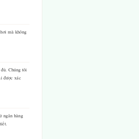
 chơi mà không
 đủ. Chúng tôi
ải được xác
từ ngân hàng
iết.