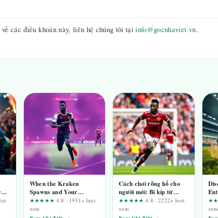
về các điều khoản này, liên hệ chúng tôi tại
info@gocnhaviet.vn
.
When the Kraken
Cách chơi rồng hổ cho
Dis
w
Spawns and Your
người mới: Bí kíp từ
Ent
ws:
Crosshair Freezes: A
chuyên gia
wit
ượt
★★★★★
4.8 · 1931+ lượt
★★★★★
4.8 · 2222+ lượt
★
Risk-Advisor’s Look at
xem
xem
xe
Legendary Sea Boss