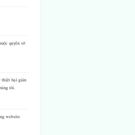
huộc quyền sở
thiệt hại gián
húng tôi.
ụng website