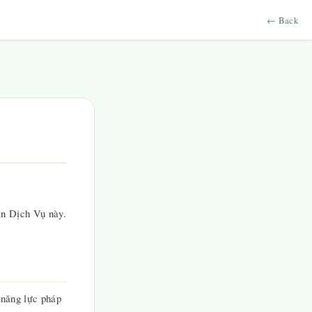
← Back
ản Dịch Vụ này.
 năng lực pháp