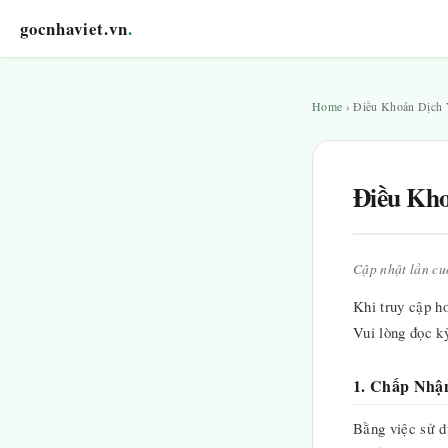
gocnhaviet.vn
.
Home
› Điều Khoản Dịch
Điều Kho
Cập nhật lần cu
Khi truy cập h
Vui lòng đọc k
1. Chấp Nhậ
Bằng việc sử d