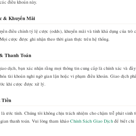
 các điều khoản này.
ợc & Khuyến Mãi
uyền điều chỉnh tỷ lệ cược (odds), khuyến mãi và tính khả dụng của trò
 Mọi cược được ghi nhận theo thời gian thực trên hệ thống.
h & Thanh Toán
giao dịch, bạn xác nhận rằng mọi thông tin cung cấp là chính xác và đầy
hóa tài khoản nghi ngờ gian lận hoặc vi phạm điều khoản. Giao dịch ph
ước khi cược được xử lý.
 Tiền
ý là ước tính. Chúng tôi không chịu trách nhiệm cho chậm trễ phát sinh 
 gian thanh toán. Vui lòng tham khảo
Chính Sách Giao Dịch
để biết chi t