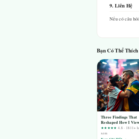
9. Liên Hệ
Nếu có câu hỏi 
Bạn Có Thể Thích
Three Findings That
Reshaped How I Vie
go99-goku.com Revie
★★★★★
4.8 · 1811+ l
A User-Journey
xem
Breakdown