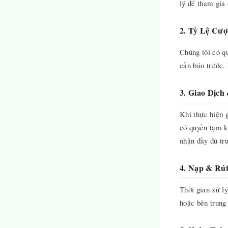
lý để tham gia
2. Tỷ Lệ Cư
Chúng tôi có q
cần báo trước.
3. Giao Dịc
Khi thực hiện 
có quyền tạm k
nhận đầy đủ tr
4. Nạp & Rút
Thời gian xử l
hoặc bên trung