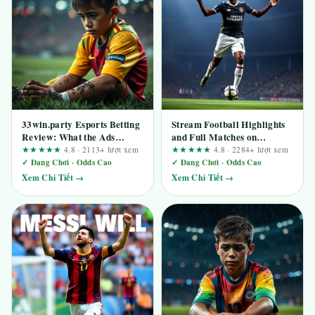
33win.party Esports Betting
Stream Football Highlights
Review: What the Ads
and Full Matches on
Don&#8217;t Tell You
mu88.global: A Transparent
★★★★★
4.8 · 2113+ lượt xem
★★★★★
4.8 · 2284+ lượt xem
Review of Speed, Usability,
✓ Đang Chơi · Odds Cao
✓ Đang Chơi · Odds Cao
Security, and Support
Xem Chi Tiết →
Xem Chi Tiết →