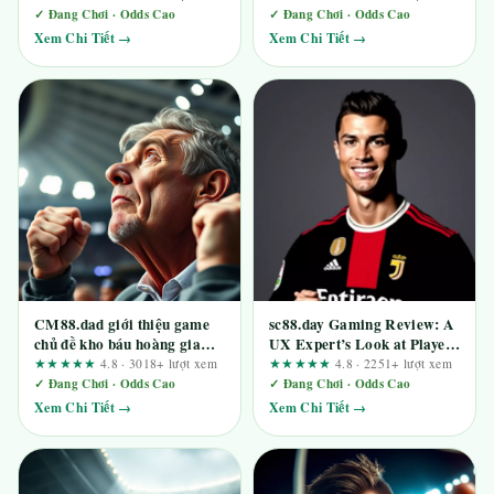
Works, What Doesn't, and
Focused Review
✓ Đang Chơi · Odds Cao
✓ Đang Chơi · Odds Cao
Who Should Skip It
Xem Chi Tiết →
Xem Chi Tiết →
CM88.dad giới thiệu game
sc88.day Gaming Review: A
chủ đề kho báu hoàng gia
UX Expert’s Look at Player
mới: Những tiêu chí xác
Experience and Friction
★★★★★
4.8 · 3018+ lượt xem
★★★★★
4.8 · 2251+ lượt xem
minh trước khi quyết định
Points
✓ Đang Chơi · Odds Cao
✓ Đang Chơi · Odds Cao
chơi
Xem Chi Tiết →
Xem Chi Tiết →