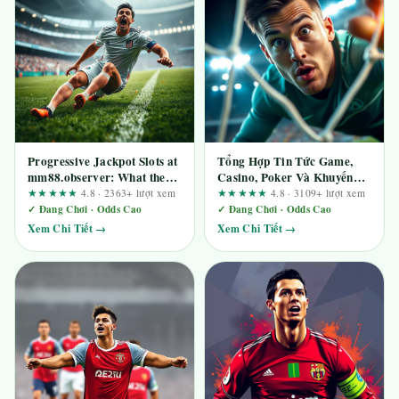
Progressive Jackpot Slots at
Tổng Hợp Tin Tức Game,
mm88.observer: What the
Casino, Poker Và Khuyến
Ads Leave Out
Mãi Mới Nhất Tại
★★★★★
4.8 · 2363+ lượt xem
★★★★★
4.8 · 3109+ lượt xem
sunwin99.vip
✓ Đang Chơi · Odds Cao
✓ Đang Chơi · Odds Cao
Xem Chi Tiết →
Xem Chi Tiết →