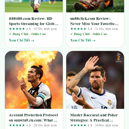
tt88tt88.com Review: HD
uu88click.com Review:
Sports Streaming for Global
Never Miss Your Favorite
Fans – A UX-Focused
Team in Action
★★★★★
4.8 · 3270+ lượt xem
★★★★★
4.8 · 3110+ lượt xem
Evaluation
✓ Đang Chơi · Odds Cao
✓ Đang Chơi · Odds Cao
Xem Chi Tiết →
Xem Chi Tiết →
Account Protection Protocol
Master Baccarat and Poker
on sunwin9.ru.com: What a
Strategies: A Practical
Verification Specialist Wants
Guide for Casino Players
★★★★★
4.8 · 2810+ lượt xem
★★★★★
4.8 · 2490+ lượt xem