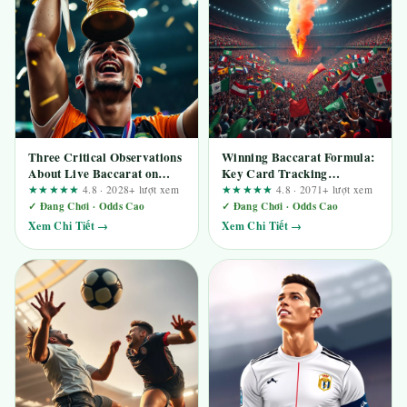
Three Critical Observations
Winning Baccarat Formula:
About Live Baccarat on
Key Card Tracking
hitclub.co.bz and What They
Techniques on sv88x.co.com
★★★★★
4.8 · 2028+ lượt xem
★★★★★
4.8 · 2071+ lượt xem
Mean for Players
✓ Đang Chơi · Odds Cao
✓ Đang Chơi · Odds Cao
Xem Chi Tiết →
Xem Chi Tiết →