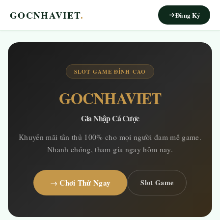
GOCNHAVIET
.
Đăng Ký
SLOT GAME ĐỈNH CAO
GOCNHAVIET
Gia Nhập Cá Cược
Khuyến mãi tân thủ 100% cho mọi người đam mê game.
Nhanh chóng, tham gia ngay hôm nay.
→ Chơi Thử Ngay
Slot Game