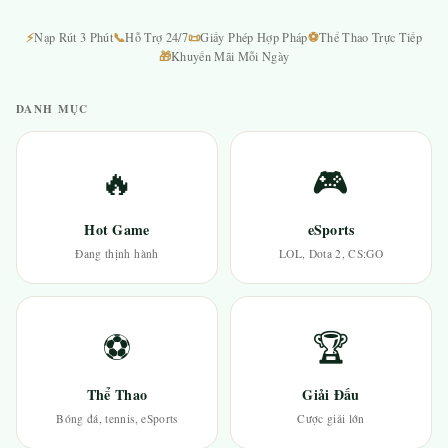
⚡
📞
📜
⚽
Nạp Rút 3 Phút
Hỗ Trợ 24/7
Giấy Phép Hợp Pháp
Thể Thao Trực Tiếp
🎁
Khuyến Mãi Mỗi Ngày
DANH MỤC
🔥
🎮
Hot Game
eSports
Đang thịnh hành
LOL, Dota 2, CS:GO
⚽
🏆
Thể Thao
Giải Đấu
Bóng đá, tennis, eSports
Cược giải lớn